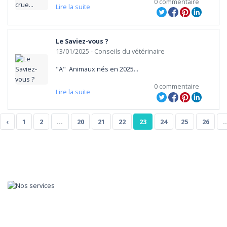
0 commentaire
Lire la suite
Le Saviez-vous ?
13/01/2025
- Conseils du vétérinaire
"A"  Animaux nés en 2025...
0 commentaire
Lire la suite
‹
1
2
...
20
21
22
23
24
25
26
..