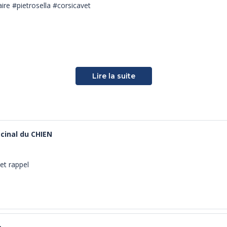
ire #pietrosella #corsicavet
Lire la suite
ccinal du CHIEN
et rappel