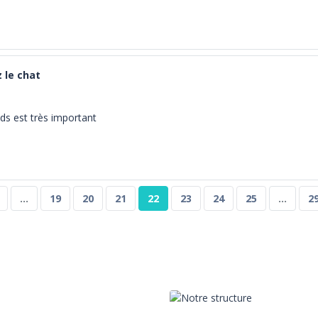
z le chat
ids est très important
...
19
20
21
22
23
24
25
...
2