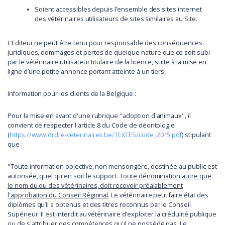
Soient accessibles depuis l’ensemble des sites internet
des vétérinaires utilisateurs de sites similaires au Site.
L’Editeur ne peut être tenu pour responsable des conséquences
juridiques, dommages et pertes de quelque nature que ce soit subi
par le vétérinaire utilisateur titulaire de la licence, suite à la mise en
ligne d’une petite annonce portant atteinte à un tiers.
Information pour les clients de la Belgique :
Pour la mise en avant d'une rubrique "adoption d'animaux", il
convient de respecter l'article 8 du Code de déontologie
(
https://www.ordre-veterinaires.be/TEXTES/code_2015.pdf
) stipulant
que :
"Toute information objective, non mensongère, destinée au public est
autorisée, quel qu'en soit le support.
Toute dénomination autre que
le nom du ou des vétérinaires, doit recevoir préalablement
l'approbation du Conseil Régional
. Le vétérinaire peut faire état des
diplômes qu’il a obtenus et des titres reconnus par le Conseil
Supérieur. Il est interdit au vétérinaire d’exploiter la crédulité publique
ou de s'attribuer des compétences qu'il ne possède pas. Le